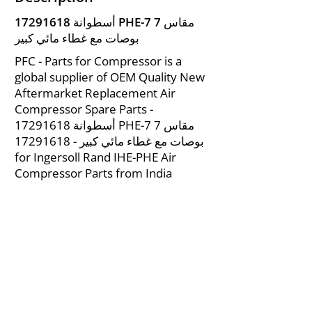
أسطوانة PHE-7 مقاس 7
17291618
بوصات مع غطاء مائي كبير
PFC - Parts for Compressor is a
global supplier of OEM Quality New
Aftermarket Replacement Air
Compressor Spare Parts -
أسطوانة PHE-7 مقاس 7
17291618
بوصات مع غطاء مائي كبير -
17291618
for Ingersoll Rand IHE-PHE Air
Compressor Parts from India
About Us
|
FAQ's
|
Policies
|
Disclaimer
|
Contact Us
|
RFQ
Mining Equipment Parts | Valve & Fittings
Ingersoll Rand Compressor
Troubleshooting & Maintenance Guide