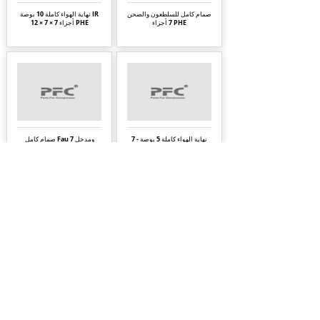
صمام كامل للسلطعون والصحن
نهاية الهواء كاملة 10 بوصة IR
7 أجزاء PHE
12 × 7 × 7 أجزاء PHE
نهاية الهواء كاملة 5 بوصة - 7
صمام كامل Fau ومدخل 7
أجزاء ضاغط PHE
أجزاء PHE
الصفحة
2
1
About Us
|
FAQ's
|
Policies
|
Disclaimer
|
Contact Us
|
RFQ
Mining Equipment Parts | Valve & Fittings
Ingersoll Rand Compressor
Troubleshooting & Maintenance Guide