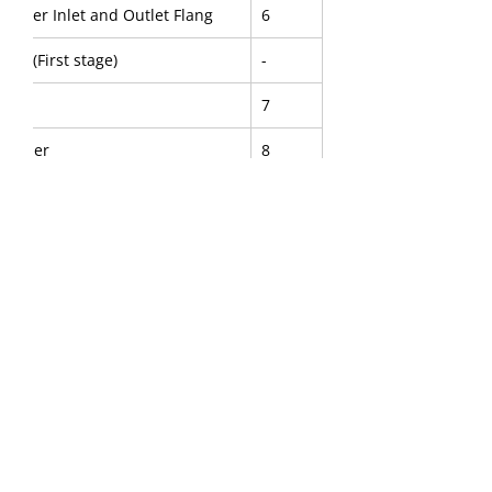
ylinder Inlet and Outlet Flang
6
Set (First stage)
-
ng
7
Washer
8
9
e Ring
10
11
nge
12
t
13