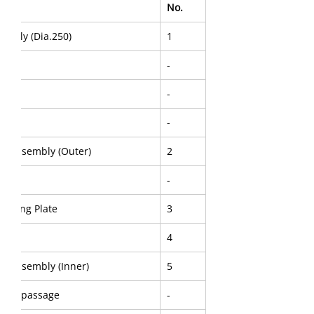
No.
embly (Dia.250)
1
ed)
-
oor
-
-
ad Assembly (Outer)
2
-
Closing Plate
3
te
4
ad Assembly (Inner)
5
water passage
-