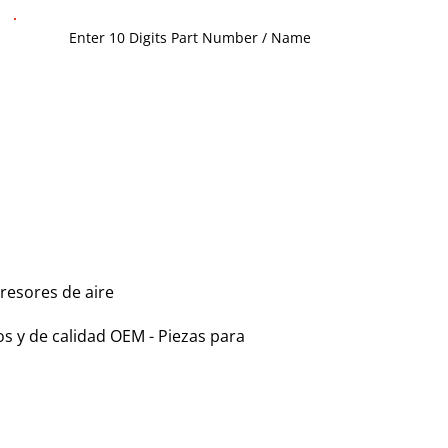
resores de aire
s y de calidad OEM - Piezas para