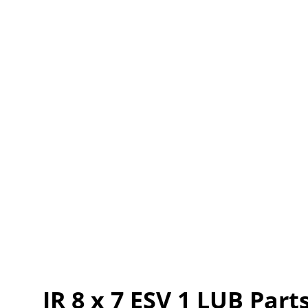
IR 8 x 7 ESV 1 LUB Part