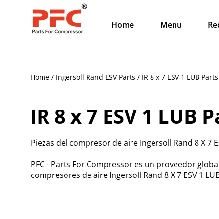
Home
Menu
Re
Home / Ingersoll Rand ESV Parts / IR 8 x 7 ESV 1 LUB Parts
IR 8 x 7 ESV 1 LUB P
Piezas del compresor de aire Ingersoll Rand 8 X 7 
PFC - Parts For Compressor es un proveedor globa
compresores de aire Ingersoll Rand 8 X 7 ESV 1 LUB 