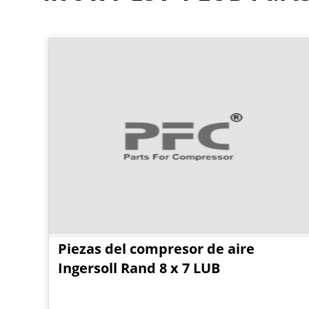
Piezas del compresor de aire
Ingersoll Rand 8 x 7 LUB