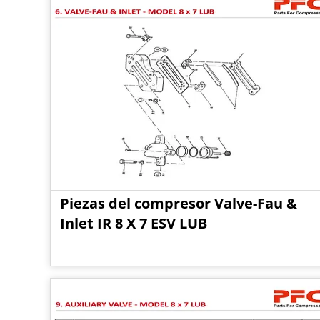
Piezas del compresor Valve-Fau &
Inlet IR 8 X 7 ESV LUB