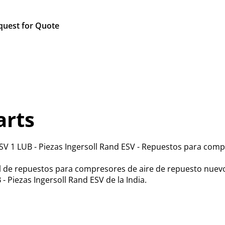
quest for Quote
arts
ESV 1 LUB - Piezas Ingersoll Rand ESV - Repuestos para comp
l de repuestos para compresores de aire de repuesto nuevo
- Piezas Ingersoll Rand ESV de la India.