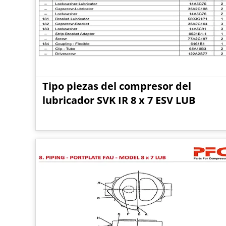
Tipo piezas del compresor del
lubricador SVK IR 8 x 7 ESV LUB