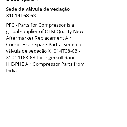
Sede da válvula de vedação
X1014T68-63
PFC - Parts for Compressor is a
global supplier of OEM Quality New
Aftermarket Replacement Air
Compressor Spare Parts - Sede da
válvula de vedação X1014T68-63 -
X1014T68-63 for Ingersoll Rand
IHE-PHE Air Compressor Parts from
India
About Us
|
FAQ's
|
Policies
|
Disclaimer
|
Contact Us
|
RFQ
Mining Equipment Parts | Valve & Fittings
Ingersoll Rand Compressor
Troubleshooting & Maintenance Guide