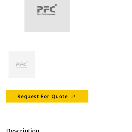
Request For Quote
Description