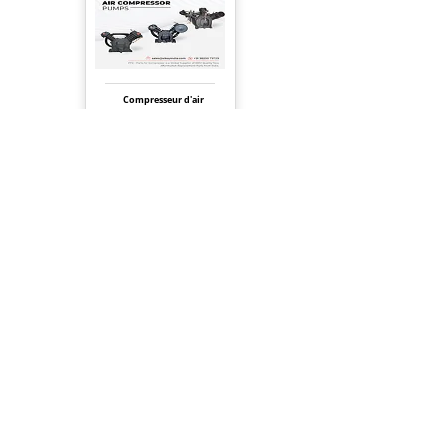
Compresseur d'air
Page
1
1
About Us
|
FAQ's
|
Policies
|
Disclaimer
|
Contact Us
|
RFQ
Mining Equipment Parts | Valve & Fittings
Ingersoll Rand Compressor
Troubleshooting & Maintenance Guide
Send your inquires at
|
sales@vikayindia.com
We Also Supply In Following Countries
Qatar,
Saudi Arabia , Australia , Canada , Guinea
,
Indonesia
, Madagascar,
Tha
iland
,
Fra
nce
,
Finland ,Namibia , Botswana , Armenia , Bolivia ,